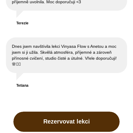
příjemně uvolnila. Moc doporučuji <3
Terezie
Dnes jsem navštívila lekci Vinyasa Flow s Anetou a moc
jsem si ji užila. Skvělá atmosféra, příjemné a zároveň
přínosné cvičení, studio čisté a útulné. Vřele doporučuji!
🌸🧘‍♀️
Tetiana
Rezervovat lekci