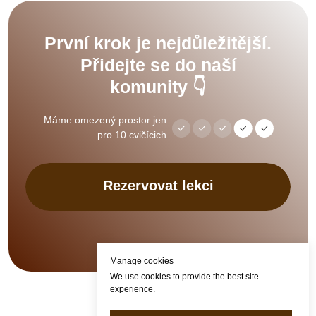
První krok je nejdůležitější.
Přidejte se do naší
komunity 👇
Máme omezený prostor jen
pro 10 cvičícich
Rezervovat lekci
Manage cookies
We use cookies to provide the best site
experience.
GDPR